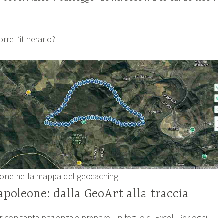
rre l’itinerario?
leone nella mappa del geocaching
apoleone: dalla GeoArt alla traccia
 con tanta pazienza e preparo un foglio di Excel. Per ogni