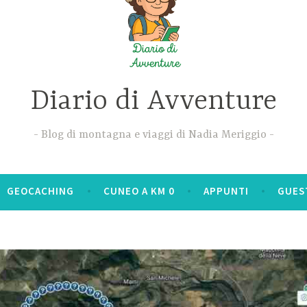
Diario di Avventure
Blog di montagna e viaggi di Nadia Meriggio
GEOCACHING
CUNEO A KM 0
APPUNTI
GUES