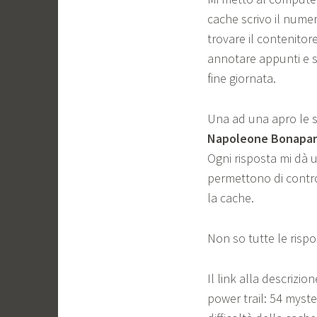
cache scrivo il numero
trovare il contenitor
annotare appunti e s
fine giornata.
Una ad una apro le s
Napoleone Bonapar
Ogni risposta mi dà u
permettono di control
la cache.
Non so tutte le rispo
Il link alla descrizi
power trail: 54 myste