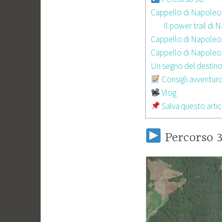
Cappello di Napoleone
Il power trail d
Cappello di Napoleo
Cappello di Napoleo
Un segno del destin
Consigli avventuro
Vlog
Salva questo artic
Percorso 