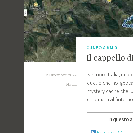
CUNEO A KM 0
Il cappello 
Nel nord Italia, in p
2 Dicembre 2022
quello che noi geoc
Nadia
mystery cache che, u
chilometri all’intern
In questo a
Percorso 3D