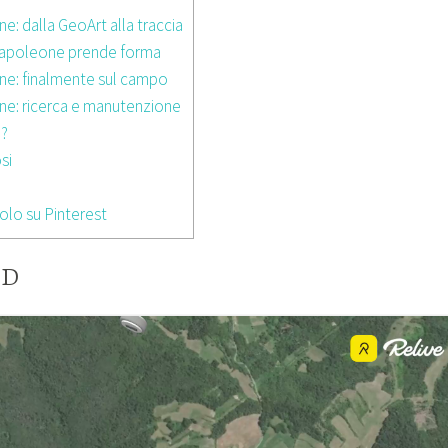
: dalla GeoArt alla traccia
i Napoleone prende forma
ne: finalmente sul campo
ne: ricerca e manutenzione
o?
si
olo su Pinterest
3D