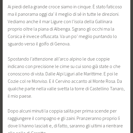
Ai piedi della grande croce siamo in cinque. È stato faticoso
ma il panorama oggi da’ il meglio di sé in tutte le direzioni.
Vediamo anche il mar Ligure con l’isola della Gallinara
proprio oltre la piana di Albenga. Sgrano gli occhi ma la
Corsica è invece offuscata. Va un po’ meglio puntando lo
sguardo verso il golfo di Genova.
Spostando l’attenzione all’arco alpino le due coppie
indicano con precisione le cime su cui sono già state o che
conoscono di vista. Dalle Alpi Liguri alle Marittime. E poi le
Cozie col re Monviso. E il Cervino accanto al Monte Rosa. Da
qualche parte nella valle svetta la torre di Castellino Tanaro,
il mio paese.
Dopo alcuni minuti la coppia salita per prima scende per
raggiungere il compagno e gli zaini. Pranzeranno proprio lì
dove li hanno lasciati e, di fatto, saranno gli ultimi a rientrare