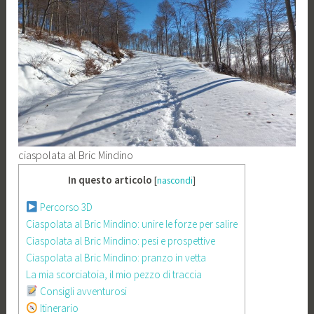
ciaspolata al Bric Mindino
In questo articolo
[
nascondi
]
Percorso 3D
Ciaspolata al Bric Mindino: unire le forze per salire
Ciaspolata al Bric Mindino: pesi e prospettive
Ciaspolata al Bric Mindino: pranzo in vetta
La mia scorciatoia, il mio pezzo di traccia
Consigli avventurosi
Itinerario