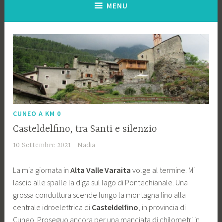
MENU
CUNEO A KM 0
Casteldelfino, tra Santi e silenzio
10 Settembre 2021
Nadia
La mia giornata in
Alta Valle Varaita
volge al termine. Mi
lascio alle spalle la diga sul lago di Pontechianale. Una
grossa conduttura scende lungo la montagna fino alla
centrale idroelettrica di
Casteldelfino
, in provincia di
Cuneo. Proseguo ancora per una manciata di chilometri in