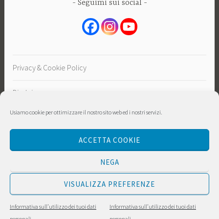
Seguimi sui social
Privacy & Cookie Policy
Disclaimer
Usiamo cookie per ottimizzare il nostro sito web ed i nostri servizi.
Sostieni
ACCETTA COOKIE
NEGA
VISUALIZZA PREFERENZE
PROUDLY POWERED BY WORDPRESS
|
THEME:
Informativa sull’utilizzo dei tuoi dati
Informativa sull’utilizzo dei tuoi dati
DARA BY
AUTOMATTIC
.
personali
personali