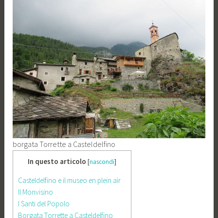
borgata Torrette a Casteldelfino
In questo articolo
[
nascondi
]
Casteldelfino e il museo en plein air
Il Monvisino
I Santi del Popolo
Borgata Torrette a Casteldelfino