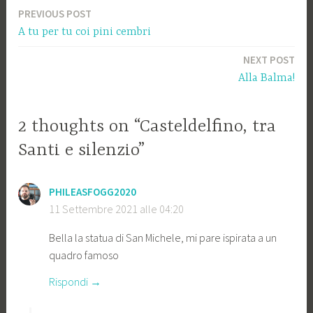
PREVIOUS POST
Navigazione
A tu per tu coi pini cembri
articoli
NEXT POST
Alla Balma!
2 thoughts on “Casteldelfino, tra
Santi e silenzio”
PHILEASFOGG2020
11 Settembre 2021 alle 04:20
Bella la statua di San Michele, mi pare ispirata a un
quadro famoso
Rispondi