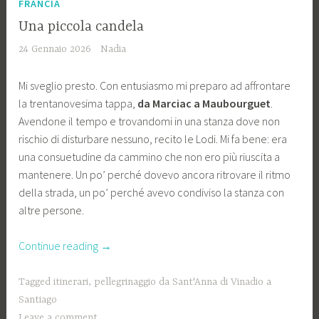
FRANCIA
Una piccola candela
24 Gennaio 2026
Nadia
Mi sveglio presto. Con entusiasmo mi preparo ad affrontare
la trentanovesima tappa,
da Marciac a Maubourguet
.
Avendone il tempo e trovandomi in una stanza dove non
rischio di disturbare nessuno, recito le Lodi. Mi fa bene: era
una consuetudine da cammino che non ero più riuscita a
mantenere. Un po’ perché dovevo ancora ritrovare il ritmo
della strada, un po’ perché avevo condiviso la stanza con
altre persone.
“Una
Continue reading
→
piccola
candela”
Tagged
itinerari
,
pellegrinaggio da Sant'Anna di Vinadio a
Santiago
Leave a comment