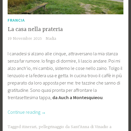
FRANCIA
La casa nella prateria
19 Novembre 2025
Nadia
I canadesi si alzano alle cinque, attraversano la mia stanza
senza far rumore. Io fingo di dormire, li lascio andare. Poi mi
alzo anch’io, mi cambio, sistemo le cose nello zaino. Tolgo il
lenzuolo e la federa usa e getta. In cucina trovo il caffè in più
preparato da loro apposta per me: tre tazzine che sanno di
gratitudine. Sono quasi pronta per affrontare la
trentasettesima tappa,
da Auch a Montesquieou
.
“La
Continue reading
→
casa
nella
Tagged
itinerari
,
pellegrinaggio da Sant'Anna di Vinadio a