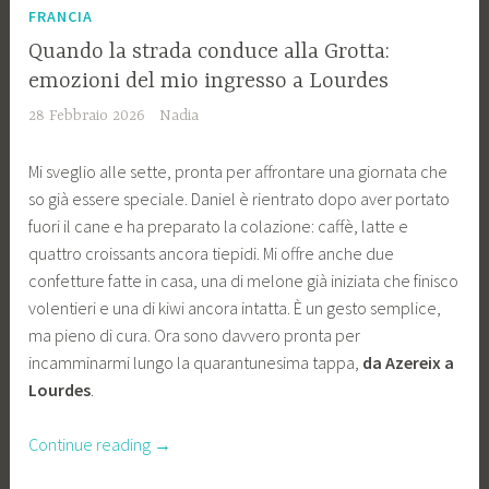
FRANCIA
Quando la strada conduce alla Grotta:
emozioni del mio ingresso a Lourdes
28 Febbraio 2026
Nadia
Mi sveglio alle sette, pronta per affrontare una giornata che
so già essere speciale. Daniel è rientrato dopo aver portato
fuori il cane e ha preparato la colazione: caffè, latte e
quattro croissants ancora tiepidi. Mi offre anche due
confetture fatte in casa, una di melone già iniziata che finisco
volentieri e una di kiwi ancora intatta. È un gesto semplice,
ma pieno di cura. Ora sono davvero pronta per
incamminarmi lungo la quarantunesima tappa,
da Azereix a
Lourdes
.
“Quando
Continue reading
→
la