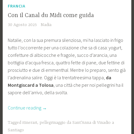
FRANCIA
Con il Canal du Midi come guida
30 Agosto 2025
Nadia
Natalie, con la sua premura silenziosa, mi ha lasciato in frigo
tutto l’occorrente per una colazione che sa di casa: yogurt,
confetture di albicocche e fragole, succo d’arancia, una
bottiglia d’acqua fresca, quattro fette di pane, due fettine di
prosciutto e due di emmenthal. Mentre lo preparo, sento già
l’adrenalina salire. Oggi è la trentatreesima tappa,
da
Montgiscard a Tolosa
, una città che per noi pellegrini ha il
sapore dell’arrivo, della svolta.
“Con
Continue reading
→
il
Canal
Tagged
itinerari
,
pellegrinaggio da Sant'Anna di Vinadio a
du
Santiago