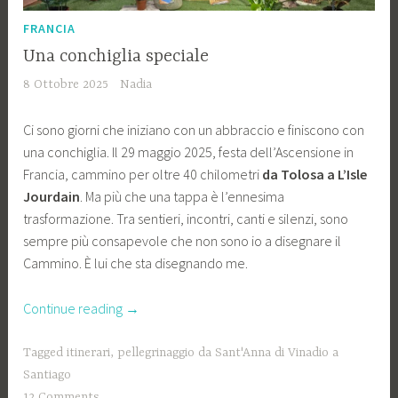
FRANCIA
Una conchiglia speciale
8 Ottobre 2025
Nadia
Ci sono giorni che iniziano con un abbraccio e finiscono con
una conchiglia. Il 29 maggio 2025, festa dell’Ascensione in
Francia, cammino per oltre 40 chilometri
da Tolosa a L’Isle
Jourdain
. Ma più che una tappa è l’ennesima
trasformazione. Tra sentieri, incontri, canti e silenzi, sono
sempre più consapevole che non sono io a disegnare il
Cammino. È lui che sta disegnando me.
“Una
Continue reading
→
conchiglia
speciale”
Tagged
itinerari
,
pellegrinaggio da Sant'Anna di Vinadio a
Santiago
12 Comments