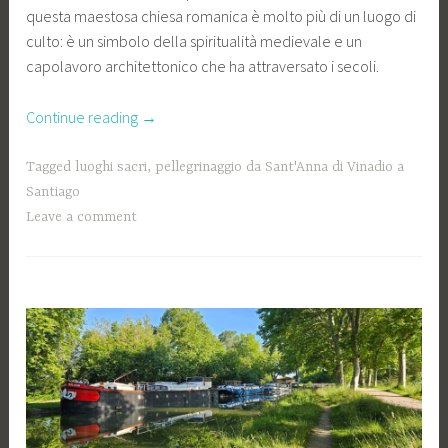
questa maestosa chiesa romanica è molto più di un luogo di
culto: è un simbolo della spiritualità medievale e un
capolavoro architettonico che ha attraversato i secoli.
“L’anima
Continue reading
→
romanica
di
Tagged
luoghi sacri
,
pellegrinaggio da Sant'Anna di Vinadio a
Tolosa”
Santiago
Leave a comment