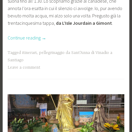
suona fino all’1.30. Lo scopriamo grazie al canadese, che
annota l’ora esatta in cui il silenzio ci avvolge. Io, pur avendo
bevuto molta acqua, mi alzo solo una volta. Pregusto già la
trentacinquesima tappa,
da L’Isle Jourdain a Gimont
.
“Respiri
Continue reading
→
profondi
e
Tagged
itinerari
,
pellegrinaggio da Sant'Anna di Vinadio a
desideri
Santiago
freschi”
Leave a comment