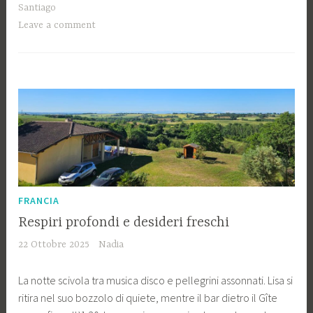
prateria”
Santiago
Leave a comment
FRANCIA
Respiri profondi e desideri freschi
22 Ottobre 2025
Nadia
La notte scivola tra musica disco e pellegrini assonnati. Lisa si
ritira nel suo bozzolo di quiete, mentre il bar dietro il Gîte