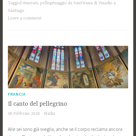
strada
Tagged
itinerari
,
pellegrinaggio da Sant'Anna di Vinadio a
conduce
Santiago
alla
Leave a comment
Grotta:
emozioni
del
mio
ingresso
a
Lourdes”
FRANCIA
Il canto del pellegrino
18 Febbraio 2026
Nadia
Alle sei sono già sveglia, anche se il corpo reclama ancora