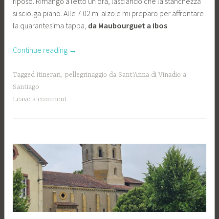
riposo. Rimango a letto un’ora, lasciando che la stanchezza
si sciolga piano. Alle 7.02 mi alzo e mi preparo per affrontare
la quarantesima tappa,
da Maubourguet a Ibos
.
“Il
Continue reading
→
canto
del
Tagged
itinerari
,
pellegrinaggio da Sant'Anna di Vinadio a
pellegrino”
Santiago
Leave a comment