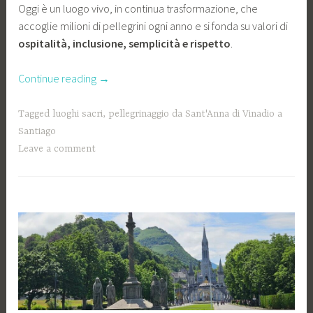
Oggi è un luogo vivo, in continua trasformazione, che
accoglie milioni di pellegrini ogni anno e si fonda su valori di
ospitalità, inclusione, semplicità e rispetto
.
“Una
Continue reading
→
giornata
a
Tagged
luoghi sacri
,
pellegrinaggio da Sant'Anna di Vinadio a
Lourdes:
Santiago
lo
Leave a comment
sguardo
di
una
pellegrina
in
cammino”