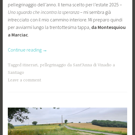
pellegrinaggio dell’anno. Il tema scelto per l’estate 2025 –
Uno sguardo che incontra la speranza
– mi sembra già
intrecciato con il mio cammino interiore. Mi preparo quindi
per avviarmi lungo la trentottesima tappa,
da Montesquiou
a Marciac
.
“Il
Continue reading
→
grano
biondeggia
Tagged
itinerari
,
pellegrinaggio da Sant'Anna di Vinadio a
e
Santiago
la
Leave a comment
speranza
fiorisce”