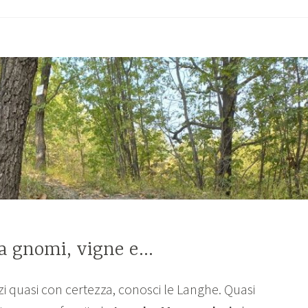
rolo
vello”
ra gnomi, vigne e…
i quasi con certezza, conosci le Langhe. Quasi