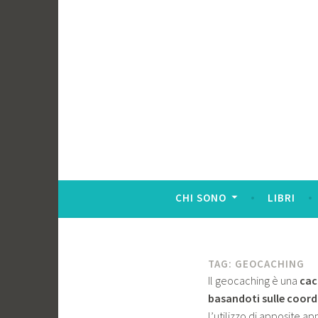
CHI SONO
LIBRI
TAG:
GEOCACHING
Il geocaching è una
cac
basandoti sulle coord
l’utilizzo di apposite a