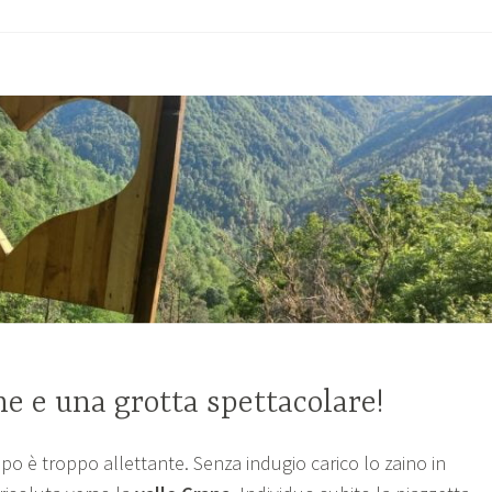
li
nt’Anna”
he e una grotta spettacolare!
mpo è troppo allettante. Senza indugio carico lo zaino in