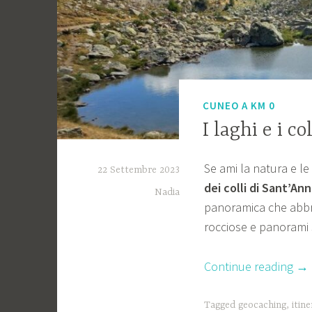
CUNEO A KM 0
I laghi e i c
Se ami la natura e le
22 Settembre 2023
dei colli di Sant’Ann
Nadia
panoramica che abbrac
rocciose e panorami s
“I
Continue reading
→
lag
e
Tagged
geocaching
,
itine