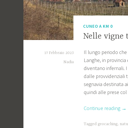
CUNEO A KM 0
Nelle vigne 
Il lungo periodo che
17 Febbraio 2023
Langhe, in provincia 
Nadia
diventano infernali. I
dalle provvidenziali 
segnavia destinata ai
quindi alle prese co
“Ne
Continue reading
→
vig
tra
Tagged
geocaching
,
natu