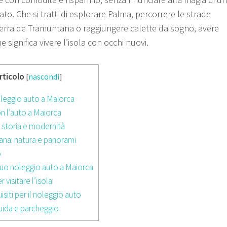
zato. Che si tratti di esplorare Palma, percorrere le strade
erra de Tramuntana o raggiungere calette da sogno, avere
 significa vivere l’isola con occhi nuovi.
rticolo
[
nascondi
]
oleggio auto a Maiorca
con l’auto a Maiorca
 storia e modernità
ana: natura e panorami
o
l tuo noleggio auto a Maiorca
r visitare l’isola
siti per il noleggio auto
uida e parcheggio