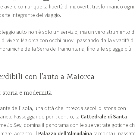
i e avere comunque la libertà di muoverti, trasformando ogni
arte integrante del viaggio.
oleggio auto non è solo un servizio, ma un vero strumento d
 di vivere Maiorca con occhi nuovi, passando dalla vivacità di
noramiche della Serra de Tramuntana, fino alle spiagge più
erdibili con l’auto a Maiorca
 storia e modernità
nte dell’isola, una città che intreccia secoli di storia con
nea. Passeggiando per il centro, la
Cattedrale di Santa
ome
La Seu
, domina il panorama con le sue vetrate gotiche c
l mare. Accanto, il
Palazzo dell’Almudaina
racconta il passat