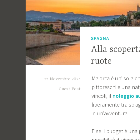
SPAGNA
Alla scopert
ruote
Maiorca è un’isola ch
25 Novembre 2025
pittoreschi e una natu
Guest Post
vincoli, il
noleggio a
liberamente tra spia
in un’avventura.
E se il budget è una p
possibilità di viaggi