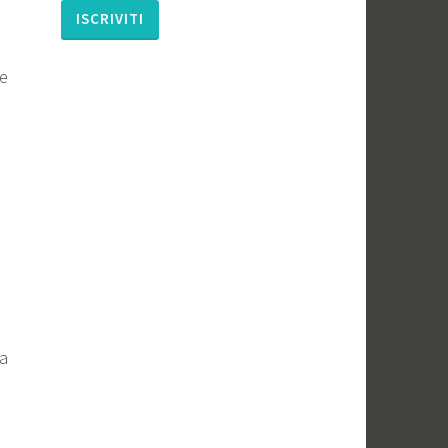
le
la