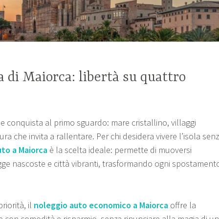
a di Maiorca: libertà su quattro
e conquista al primo sguardo: mare cristallino, villaggi
ra che invita a rallentare. Per chi desidera vivere l’isola sen
uto a Maiorca
è la scelta ideale: permette di muoversi
gge nascoste e città vibranti, trasformando ogni spostament
riorità, il
noleggio auto economico a Maiorca
offre la
are con comodità e risparmio, senza rinunciare alla magia di un