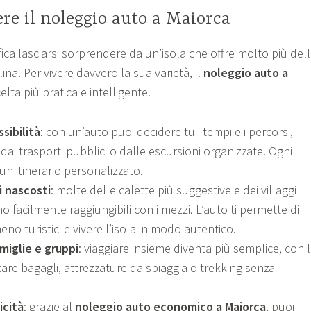
ere il noleggio auto a Maiorca
ifica lasciarsi sorprendere da un’isola che offre molto più del
ina. Per vivere davvero la sua varietà, il
noleggio auto a
elta più pratica e intelligente.
sibilità
: con un’auto puoi decidere tu i tempi e i percorsi,
ai trasporti pubblici o dalle escursioni organizzate. Ogni
un itinerario personalizzato.
i nascosti
: molte delle calette più suggestive e dei villaggi
o facilmente raggiungibili con i mezzi. L’auto ti permette di
eno turistici e vivere l’isola in modo autentico.
miglie e gruppi
: viaggiare insieme diventa più semplice, con 
rtare bagagli, attrezzature da spiaggia o trekking senza
icità
: grazie al
noleggio auto economico a Maiorca
, puoi