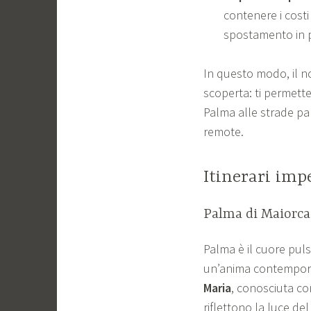
contenere i cost
spostamento in p
In questo modo, il n
scoperta: ti permette
Palma alle strade pa
remote.
Itinerari imp
Palma di Maiorca:
Palma è il cuore pulsa
un’anima contempora
Maria
, conosciuta c
riflettono la luce de