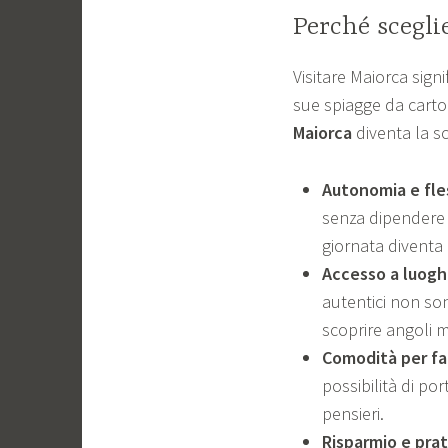
Perché scegli
Visitare Maiorca sign
sue spiagge da cartol
Maiorca
diventa la sc
Autonomia e fles
senza dipendere d
giornata diventa 
Accesso a luogh
autentici non son
scoprire angoli m
Comodità per fa
possibilità di po
pensieri.
Risparmio e prat