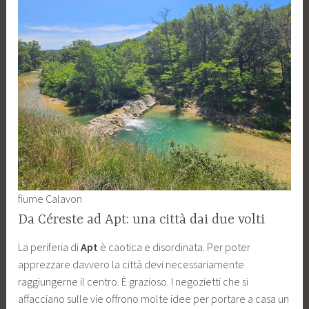
fiume Calavon
Da Céreste ad Apt: una città dai due volti
La periferia di
Apt
è caotica e disordinata. Per poter
apprezzare davvero la città devi necessariamente
raggiungerne il centro. È grazioso. I negozietti che si
affacciano sulle vie offrono molte idee per portare a casa un