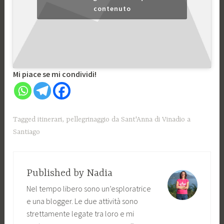
contenuto
Mi piace se mi condividi!
Tagged
itinerari
,
pellegrinaggio da Sant'Anna di Vinadio a
Santiago
Published by
Nadia
Nel tempo libero sono un’esploratrice
e una blogger. Le due attività sono
strettamente legate tra loro e mi