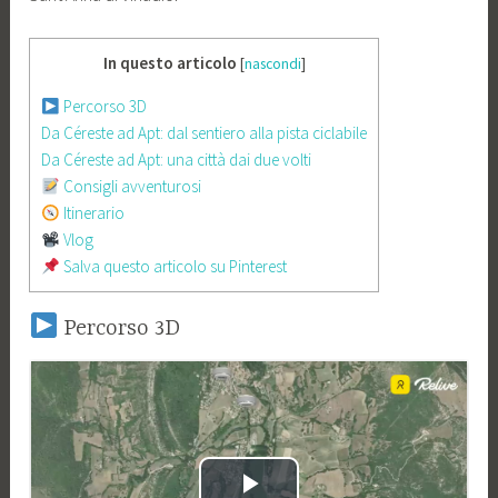
In questo articolo
[
nascondi
]
Percorso 3D
Da Céreste ad Apt: dal sentiero alla pista ciclabile
Da Céreste ad Apt: una città dai due volti
Consigli avventurosi
Itinerario
Vlog
Salva questo articolo su Pinterest
Percorso 3D