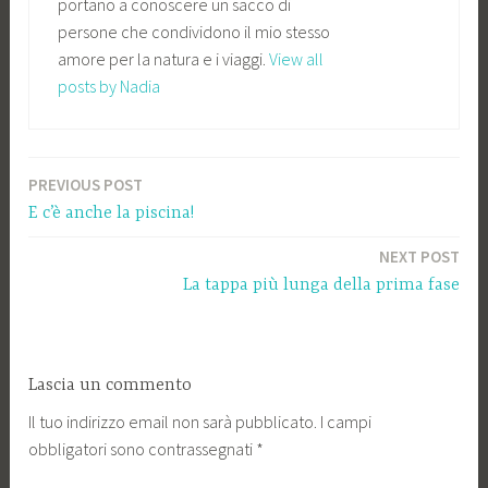
portano a conoscere un sacco di
persone che condividono il mio stesso
amore per la natura e i viaggi.
View all
posts by Nadia
PREVIOUS POST
Navigazione
E c’è anche la piscina!
articoli
NEXT POST
La tappa più lunga della prima fase
Lascia un commento
Il tuo indirizzo email non sarà pubblicato.
I campi
obbligatori sono contrassegnati
*