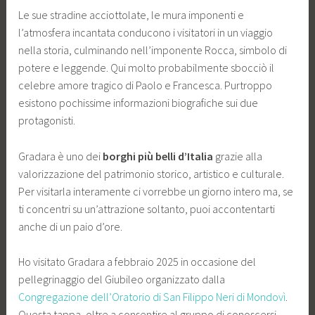
Le sue stradine acciottolate, le mura imponenti e
l’atmosfera incantata conducono i visitatori in un viaggio
nella storia, culminando nell’imponente Rocca, simbolo di
potere e leggende. Qui molto probabilmente sbocciò il
celebre amore tragico di Paolo e Francesca. Purtroppo
esistono pochissime informazioni biografiche sui due
protagonisti.
Gradara è uno dei
borghi più belli d’Italia
grazie alla
valorizzazione del patrimonio storico, artistico e culturale.
Per visitarla interamente ci vorrebbe un giorno intero ma, se
ti concentri su un’attrazione soltanto, puoi accontentarti
anche di un paio d’ore.
Ho visitato Gradara a febbraio 2025 in occasione del
pellegrinaggio del Giubileo organizzato dalla
Congregazione dell’Oratorio di San Filippo Neri di Mondovì
.
Questa tappa, oltre a consentire al gruppo di conoscersi