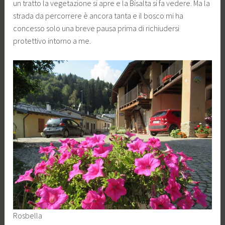
un tratto la vegetazione si apre e la Bisalta si fa vedere. Ma la
strada da percorrere è ancora tanta e il bosco mi ha
concesso solo una breve pausa prima di richiudersi
protettivo intorno a me.
Rosbella