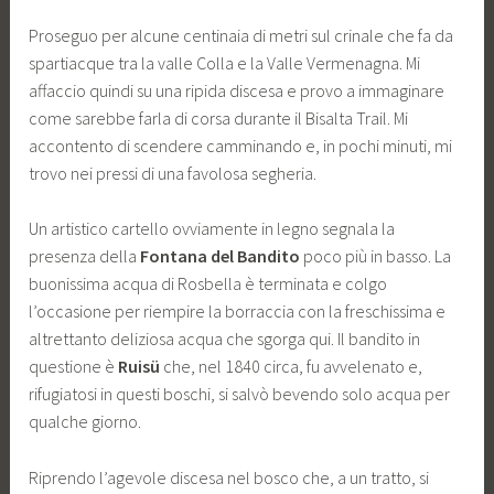
Proseguo per alcune centinaia di metri sul crinale che fa da
spartiacque tra la valle Colla e la Valle Vermenagna. Mi
affaccio quindi su una ripida discesa e provo a immaginare
come sarebbe farla di corsa durante il Bisalta Trail. Mi
accontento di scendere camminando e, in pochi minuti, mi
trovo nei pressi di una favolosa segheria.
Un artistico cartello ovviamente in legno segnala la
presenza della
Fontana del Bandito
poco più in basso. La
buonissima acqua di Rosbella è terminata e colgo
l’occasione per riempire la borraccia con la freschissima e
altrettanto deliziosa acqua che sgorga qui. Il bandito in
questione è
Ruis
ü
che, nel 1840 circa, fu avvelenato e,
rifugiatosi in questi boschi, si salvò bevendo solo acqua per
qualche giorno.
Riprendo l’agevole discesa nel bosco che, a un tratto, si