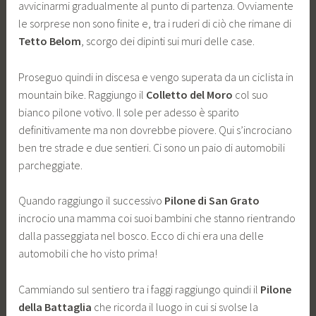
avvicinarmi gradualmente al punto di partenza. Ovviamente
le sorprese non sono finite e, tra i ruderi di ciò che rimane di
Tetto Belom
, scorgo dei dipinti sui muri delle case.
Proseguo quindi in discesa e vengo superata da un ciclista in
mountain bike. Raggiungo il
Colletto del Moro
col suo
bianco pilone votivo. Il sole per adesso è sparito
definitivamente ma non dovrebbe piovere. Qui s’incrociano
ben tre strade e due sentieri. Ci sono un paio di automobili
parcheggiate.
Quando raggiungo il successivo
Pilone di San Grato
incrocio una mamma coi suoi bambini che stanno rientrando
dalla passeggiata nel bosco. Ecco di chi era una delle
automobili che ho visto prima!
Cammiando sul sentiero tra i faggi raggiungo quindi il
Pilone
della Battaglia
che ricorda il luogo in cui si svolse la