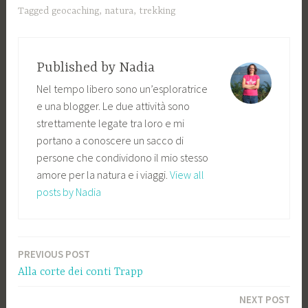
Tagged
geocaching
,
natura
,
trekking
Published by
Nadia
Nel tempo libero sono un’esploratrice
e una blogger. Le due attività sono
strettamente legate tra loro e mi
portano a conoscere un sacco di
persone che condividono il mio stesso
amore per la natura e i viaggi.
View all
posts by Nadia
PREVIOUS POST
Navigazione
Alla corte dei conti Trapp
articoli
NEXT POST