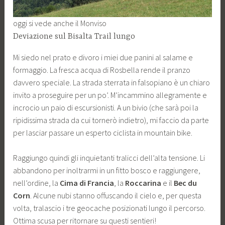
oggi si vede anche il Monviso
Deviazione sul Bisalta Trail lungo
Mi siedo nel prato e divoro i miei due panini al salame e
formaggio. La fresca acqua di Rosbella rende il pranzo
davvero speciale. La strada sterrata in falsopiano è un chiaro
invito a proseguire per un po’. M’incammino allegramente e
incrocio un paio di escursionisti. A un bivio (che sarà poi la
ripidissima strada da cui tornerò indietro), mi faccio da parte
per lasciar passare un esperto ciclista in mountain bike.
Raggiungo quindi gli inquietanti tralicci dell’alta tensione. Li
abbandono per inoltrarmi in un fitto bosco e raggiungere,
nell’ordine, la
Cima di Francia
, la
Roccarina
e il
Bec du
Corn
. Alcune nubi stanno offuscando il cielo e, per questa
volta, tralascio i tre geocache posizionati lungo il percorso.
Ottima scusa per ritornare su questi sentieri!