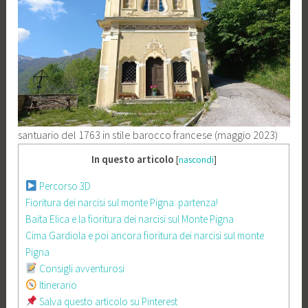
santuario del 1763 in stile barocco francese (maggio 2023)
In questo articolo
[
nascondi
]
Percorso 3D
Fioritura dei narcisi sul monte Pigna: partenza!
Baita Elica e la fioritura dei narcisi sul Monte Pigna
Cima Gardiola e poi ancora fioritura dei narcisi sul monte
Pigna
Consigli avventurosi
Itinerario
Salva questo articolo su Pinterest