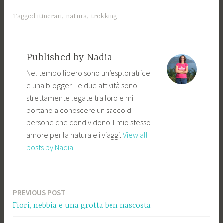
Tagged
itinerari
,
natura
,
trekking
Published by
Nadia
Nel tempo libero sono un’esploratrice
e una blogger. Le due attività sono
strettamente legate tra loro e mi
portano a conoscere un sacco di
persone che condividono il mio stesso
amore per la natura e i viaggi.
View all
posts by Nadia
PREVIOUS POST
Navigazione
Fiori, nebbia e una grotta ben nascosta
articoli