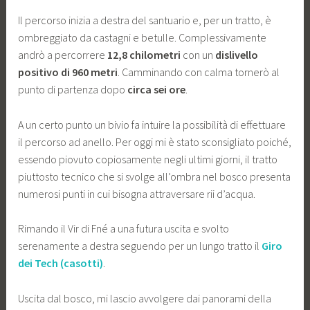
Il percorso inizia a destra del santuario e, per un tratto, è
ombreggiato da castagni e betulle. Complessivamente
andrò a percorrere
12,8 chilometri
con un
dislivello
positivo di 960 metri
. Camminando con calma tornerò al
punto di partenza dopo
circa sei ore
.
A un certo punto un bivio fa intuire la possibilità di effettuare
il percorso ad anello. Per oggi mi è stato sconsigliato poiché,
essendo piovuto copiosamente negli ultimi giorni, il tratto
piuttosto tecnico che si svolge all’ombra nel bosco presenta
numerosi punti in cui bisogna attraversare rii d’acqua.
Rimando il Vir di Fné a una futura uscita e svolto
serenamente a destra seguendo per un lungo tratto il
Giro
dei Tech (casotti)
.
Uscita dal bosco, mi lascio avvolgere dai panorami della