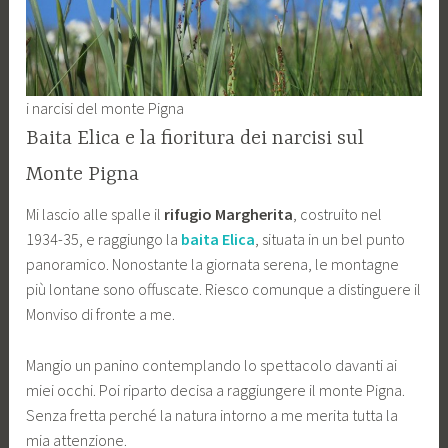
i narcisi del monte Pigna
Baita Elica e la fioritura dei narcisi sul
Monte Pigna
Mi lascio alle spalle il
rifugio Margherita
, costruito nel
1934-35, e raggiungo la
baita Elica
, situata in un bel punto
panoramico. Nonostante la giornata serena, le montagne
più lontane sono offuscate. Riesco comunque a distinguere il
Monviso di fronte a me.
Mangio un panino contemplando lo spettacolo davanti ai
miei occhi. Poi riparto decisa a raggiungere il monte Pigna.
Senza fretta perché la natura intorno a me merita tutta la
mia attenzione.