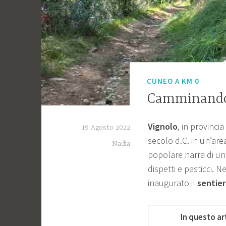
CUNEO A KM 0
Camminando
Vignolo
, in provinci
19 Agosto 2022
secolo d.C. in un’are
Nadia
popolare narra di u
dispetti e pasticci. 
inaugurato il
sentier
In questo ar