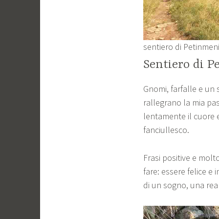
sentiero di Petinmen
Sentiero di P
Gnomi, farfalle e un
rallegrano la mia pa
lentamente il cuore e
fanciullesco.
Frasi positive e mol
fare: essere felice e 
di un sogno, una real