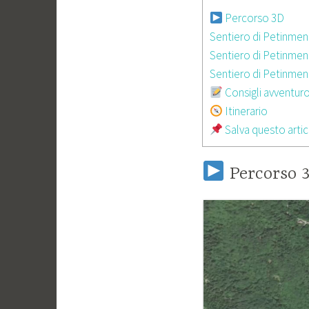
Percorso 3D
Sentiero di Petinmenin
Sentiero di Petinmenin
Sentiero di Petinmeni
Consigli avventuro
Itinerario
Salva questo artic
Percorso 