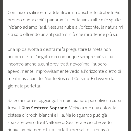
Continuo a salire e mi addentro in un boschetto di abeti. Più
prendo quota e più i panorami in lontananza alle mie spalle
iniziano ad ampliarsi. Nessuna nube all’orizzonte, la natura mi
sta solo offrendo un antipasto di ciò che mi attende più su.
Una ripida svolta a destra mi fa pregustare la meta non
ancora dietro l’angolo ma comunque sempre più vicina.
Incontro anche alcuni brevi tratti nevosi ma li supero
agevolmente. Improvvisamente vedo all’orizzonte dietro di
me il massiccio del Monte Rosa e il Cervino. È davvero la
giornata perfetta!
Salgo ancora e raggiungo l’ampio pianoro pascolivo in cui si
trova il
Gias Sestrera Soprano
. Vicino a me una colorata
distesa di crochi bianchi e lilla. Ma lo sguardo può già
spaziare ben oltre il Vallone di Sestrera e ciò che vedo
ripaga ampiamente la fatica fatta per salire fin quassù.