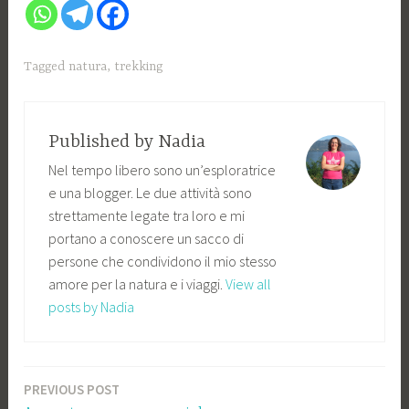
Tagged
natura
,
trekking
Published by
Nadia
Nel tempo libero sono un’esploratrice
e una blogger. Le due attività sono
strettamente legate tra loro e mi
portano a conoscere un sacco di
persone che condividono il mio stesso
amore per la natura e i viaggi.
View all
posts by Nadia
PREVIOUS POST
Navigazione