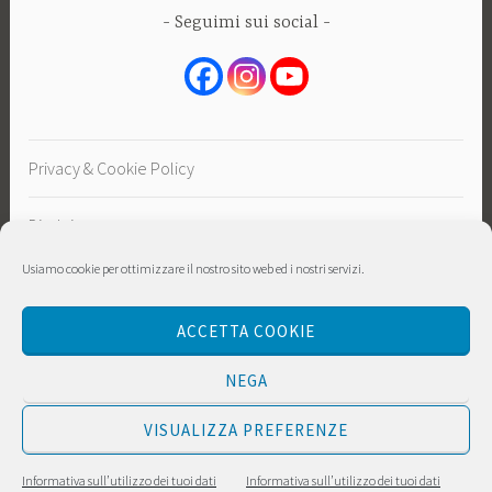
Seguimi sui social
Privacy & Cookie Policy
Disclaimer
Usiamo cookie per ottimizzare il nostro sito web ed i nostri servizi.
Sostieni
ACCETTA COOKIE
NEGA
VISUALIZZA PREFERENZE
PROUDLY POWERED BY WORDPRESS
|
THEME:
Informativa sull’utilizzo dei tuoi dati
Informativa sull’utilizzo dei tuoi dati