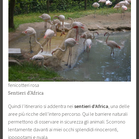
fenicotteri rosa
Sentieri d’Africa
Quindi l’itinerario si addentra nei
sentieri d’Africa
, una delle
aree più ricche dell’intero percorso. Qui le barriere naturali
permettono di osservare in sicurezza gli animali. Scorrono
lentamente davanti ai miei occhi splendidi rinoceronti,
ippopotami e nyala.