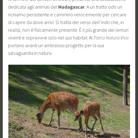
dedicata agli animali del
Madagascar
. A un tratto odo un
richiamo persistente e cammino velocemente per cercare
di capire da dove arrivi. Si tratta del verso dell’indri che, in
realtà, non è fisicamente presente. È il più grande dei lemuri
viventi e sopravvive solo nel suo habitat. Al
Parco Natura Viva
portano avanti un ambizioso progetto per la sua
salvaguardia in natura.