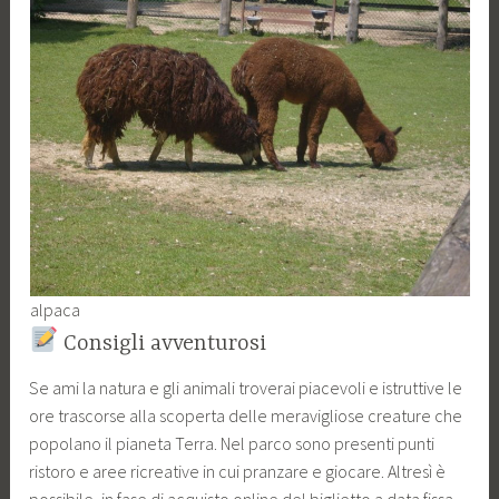
alpaca
Consigli avventurosi
Se ami la natura e gli animali troverai piacevoli e istruttive le
ore trascorse alla scoperta delle meravigliose creature che
popolano il pianeta Terra. Nel parco sono presenti punti
ristoro e aree ricreative in cui pranzare e giocare. Altresì è