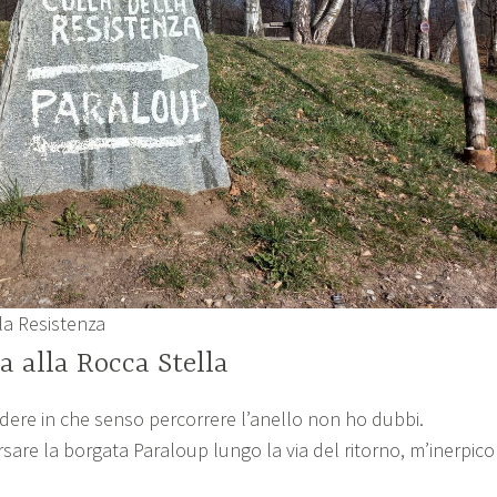
la Resistenza
a alla Rocca Stella
ere in che senso percorrere l’anello non ho dubbi.
sare la borgata Paraloup lungo la via del ritorno, m’inerpico