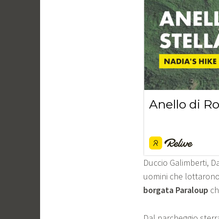
Duccio Galimberti, Da
uomini che lottarono p
borgata Paraloup
ch
Dal parcheggio sterr