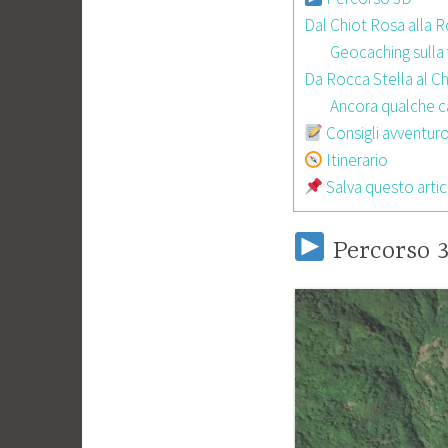
Dal Chiot Rosa alla R
Geocaching sulla 
Da Rocca Stella al C
Ancora qualche 
Consigli avventuro
Itinerario
Salva questo artic
Percorso 