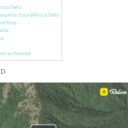
occa Stella
via per la croce di Rocca Stella
hiot Rosa
cache
si
olo su Pinterest
3D