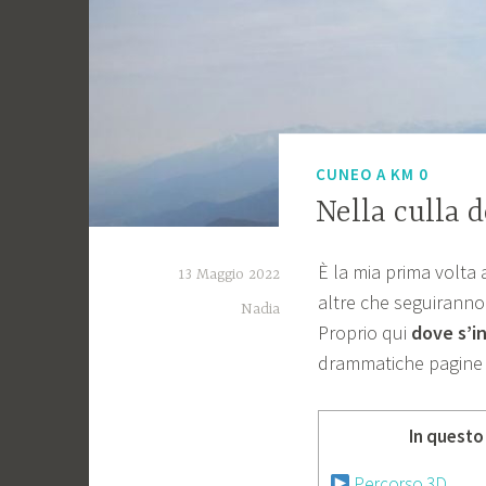
CUNEO A KM 0
Nella culla 
È la mia prima volta 
13 Maggio 2022
altre che seguiranno
Nadia
Proprio qui
dove s’in
drammatiche pagine
In questo
Percorso 3D